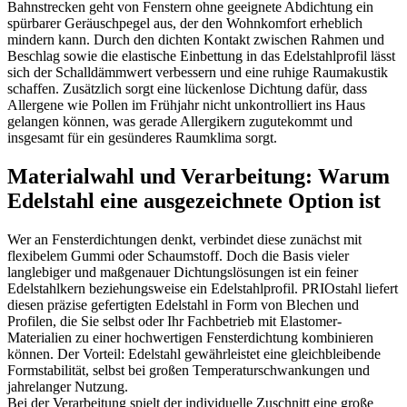
Bahnstrecken geht von Fenstern ohne geeignete Abdichtung ein
spürbarer Geräuschpegel aus, der den Wohnkomfort erheblich
mindern kann. Durch den dichten Kontakt zwischen Rahmen und
Beschlag sowie die elastische Einbettung in das Edelstahlprofil lässt
sich der Schalldämmwert verbessern und eine ruhige Raumakustik
schaffen. Zusätzlich sorgt eine lückenlose Dichtung dafür, dass
Allergene wie Pollen im Frühjahr nicht unkontrolliert ins Haus
gelangen können, was gerade Allergikern zugutekommt und
insgesamt für ein gesünderes Raumklima sorgt.
Materialwahl und Verarbeitung: Warum
Edelstahl eine ausgezeichnete Option ist
Wer an Fensterdichtungen denkt, verbindet diese zunächst mit
flexibelem Gummi oder Schaumstoff. Doch die Basis vieler
langlebiger und maßgenauer Dichtungslösungen ist ein feiner
Edelstahlkern beziehungsweise ein Edelstahlprofil. PRIOstahl liefert
diesen präzise gefertigten Edelstahl in Form von Blechen und
Profilen, die Sie selbst oder Ihr Fachbetrieb mit Elastomer-
Materialien zu einer hochwertigen Fensterdichtung kombinieren
können. Der Vorteil: Edelstahl gewährleistet eine gleichbleibende
Formstabilität, selbst bei großen Temperaturschwankungen und
jahrelanger Nutzung.
Bei der Verarbeitung spielt der individuelle Zuschnitt eine große