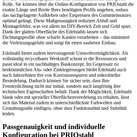
Rolle. Sie können über die Online-Konfiguration von PRIOstahl die
exakte Länge und Breite Ihres benötigten Profils angeben, sodass
das nachgelagerte Aufkleben oder Einpressen des Gummieinsatzes
optimal gelingt. Diese Maßgenauigkeit reduziert Abfall und
Montagefehler, was vor allem im DIY-Bereich Zeit und Geld spart.
Dank der glatten Oberfläche des Edelstahls lassen sich
Dichtungsprofile ohne scharfe Kanten verarbeiten – das minimiert
die Verletzungsgefahr und sorgt für einen sauberen Einbau.
Edelstahl bietet zudem hervorragende Umweltverträglichkeit. Als
vollständig recycelbarer Werkstoff schont er die Ressourcen und
passt ideal in ein nachhaltiges Baukonzept. Im Gegensatz zu
herkömmlichen Alu- oder Zinklegierungen bleibt Edelstahl auch
nach Jahrzehnten frei von Korrosionsspuren und mikrobieller
Besiedelung. Dadurch können Sie sicher sein, dass Ihre
Fensterdichtung nicht nur initial, sondern auch langfristig ihre
technischen Eigenschaften behält. Dank der Möglichkeit, Edelstahl
blank oder mit spezieller Oberflächenveredelung zu erhalten, lässt
sich das Material zudem in unterschiedlichste Farbwelten und
Gestaltungsstile einfügen, ohne dass Funktionalität und Stabilität
leiden.
Passgenauigkeit und individuelle
Konfiguration bei PRIOstahl