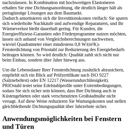
nachzulassen. In Kombination mit hochwertigen Elastomeren
erhalten Sie eine Dichtungsanordnung, die deutlich länger hält als
preisgünstige Lösungen aus dem Baumarkt.
Dadurch amortisieren sich die Investitionskosten vielfach: Sie sparen
sich wiederholte Nachkäufe und aufwendige Reparaturen, und Ihr
Wärmeverlust bleibt dauerhaft gering. Für Kunden, die
Energieeffizienz-Garantien oder Förderprogramme nutzen möchten,
lassen sich anhand von Vergleichsberechnungen nachweisen,
wieviel Quadratmeter einer mindestens 0,8 W/(m²K)-
Fensterdichtung von Priostahl zur Reduzierung des Energiebedarfs
beitragen können. So wird deutlich: Qualität zahlt sich nicht nur
beim Einbau, sondern über Jahre hinweg aus.
Um die Lebensdauer Ihrer Fensterdichtung zusätzlich abzusichern,
empfiehlt sich ein Blick auf Prüfzertifikate nach ISO 9227
(Salznebeltest) oder EN 12217 (Wasserundurchlässigkeit).
PRIOstahl testet seine Edelstahlprofile unter Extrembedingungen,
sodass Sie sich sicher sein können, dass Ihre Dichtung auch in
Küstengebieten oder stark verschmutzten Großstadtnähe nicht
versagt. Auf diese Weise reduzieren Sie Wartungskosten und stellen
gleichbleibende Dichtungsqualität über Jahrzehnte sicher.
Anwendungsmöglichkeiten bei Fenstern
und Türen