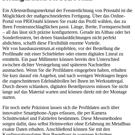
Ein Alleinstellungsmerkmal der Fensterdichtung von Priostahl ist die
Möglichkeit der maßgeschneiderten Fertigung. Über das Online-
Portal von PRIOstahl können Sie exakt das Profil wählen, das zu
Ihren Fensteranschlagflächen passt. Länge, Breite, Formquerschnitt
– all das lässt sich präzise konfigurieren. Gerade im Altbau oder bei
Sonderfenstern, bei denen Standarddichtungen nicht perfekt
abdichten, schafft diese Flexibilität enorme Vorteile.
Wir von hausbauzentrum.at empfehlen, vor der Bestellung die
Profilmaße mit einer Schieblehre oder einem digitalen Lineal zu
ermitteln. Ein paar Millimeter können bereits den Unterschied
zwischen dichter Versiegelung und späterem Nachstellen
ausmachen. Wenn Sie die Profildaten eingegeben haben, erhalten
Sie kurz darauf ein Angebot, und nach wenigen Werktagen liegen
die zugeschnittenen Edelstahlrollen bei Ihnen im Werkstattregal.
Durch diesen schlanken, digitalen Bestellprozess müssen Sie nicht
lange auf das Material warten und können direkt mit der Montage
starten.
Für noch mehr Präzision lassen sich die Profildaten auch über
innovative Smartphone-Apps erfassen, die per Kamera
Schnittwinkel und Falztiefen bestimmen. Diese Messmethoden
sorgen dafür, dass selbst Heimwerker ohne Erfahrung im Metallbau
exakte Daten erhalten. Anschließend können Sie mit den
Konfigurationsdaten Ihre Bestellung in wenigen Schritten