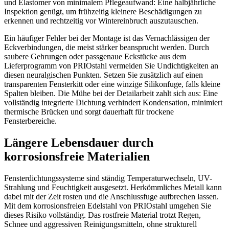
und Elastomer von minimalem Pflegeaufwand: Eine halbjährliche
Inspektion genügt, um frühzeitig kleinere Beschädigungen zu
erkennen und rechtzeitig vor Wintereinbruch auszutauschen.
Ein häufiger Fehler bei der Montage ist das Vernachlässigen der
Eckverbindungen, die meist stärker beansprucht werden. Durch
saubere Gehrungen oder passgenaue Eckstücke aus dem
Lieferprogramm von PRIOstahl vermeiden Sie Undichtigkeiten an
diesen neuralgischen Punkten. Setzen Sie zusätzlich auf einen
transparenten Fensterkitt oder eine winzige Silikonfuge, falls kleine
Spalten bleiben. Die Mühe bei der Detailarbeit zahlt sich aus: Eine
vollständig integrierte Dichtung verhindert Kondensation, minimiert
thermische Brücken und sorgt dauerhaft für trockene
Fensterbereiche.
Längere Lebensdauer durch
korrosionsfreie Materialien
Fensterdichtungssysteme sind ständig Temperaturwechseln, UV-
Strahlung und Feuchtigkeit ausgesetzt. Herkömmliches Metall kann
dabei mit der Zeit rosten und die Anschlussfuge aufbrechen lassen.
Mit dem korrosionsfreien Edelstahl von PRIOstahl umgehen Sie
dieses Risiko vollständig. Das rostfreie Material trotzt Regen,
Schnee und aggressiven Reinigungsmitteln, ohne strukturell