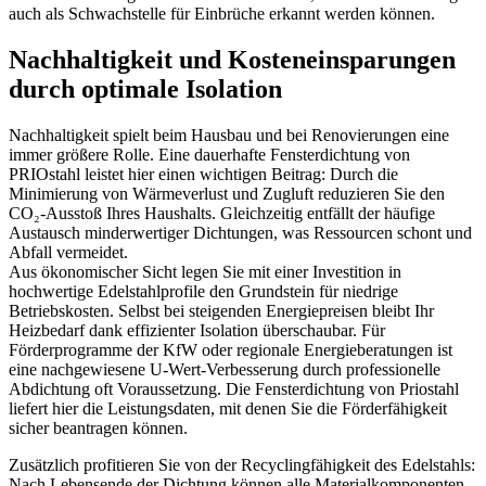
auch als Schwachstelle für Einbrüche erkannt werden können.
Nachhaltigkeit und Kosteneinsparungen
durch optimale Isolation
Nachhaltigkeit spielt beim Hausbau und bei Renovierungen eine
immer größere Rolle. Eine dauerhafte Fensterdichtung von
PRIOstahl leistet hier einen wichtigen Beitrag: Durch die
Minimierung von Wärmeverlust und Zugluft reduzieren Sie den
CO₂-Ausstoß Ihres Haushalts. Gleichzeitig entfällt der häufige
Austausch minderwertiger Dichtungen, was Ressourcen schont und
Abfall vermeidet.
Aus ökonomischer Sicht legen Sie mit einer Investition in
hochwertige Edelstahlprofile den Grundstein für niedrige
Betriebskosten. Selbst bei steigenden Energiepreisen bleibt Ihr
Heizbedarf dank effizienter Isolation überschaubar. Für
Förderprogramme der KfW oder regionale Energieberatungen ist
eine nachgewiesene U-Wert-Verbesserung durch professionelle
Abdichtung oft Voraussetzung. Die Fensterdichtung von Priostahl
liefert hier die Leistungsdaten, mit denen Sie die Förderfähigkeit
sicher beantragen können.
Zusätzlich profitieren Sie von der Recyclingfähigkeit des Edelstahls:
Nach Lebensende der Dichtung können alle Materialkomponenten