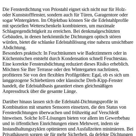
Die Fensterdichtung von Priostahl eignet sich nicht nur für Holz-
oder Kunststofffenster, sondern auch für Türen, Garagentore oder
sogar Wintergärten. Im Objektbau können Sie die Edelstahlprofile
mit speziellen Wetterschenkeln kombinieren, um maximale
Schlagregendichtigkeit zu erreichen. Bei denkmalgeschützten
Gebäuden, in denen herkömmliche Dichtungen optisch stören
würden, bietet die schlanke Edelstahllösung eine nahezu unsichtbare
Abdichtung.
Besonders praktisch: In Feuchträumen wie Badezimmern oder in
Küchennischen entsteht durch Kondensation schnell Feuchtestau.
Eine korrekte Fensterabdichtung reduziert dieses Risiko erheblich.
Möchten Sie Ihre Terrasse oder den Wintergarten nachrüsten,
profitieren Sie von den flexiblen Profilgrößen: Egal, ob es sich um
langgezogene Schiebetüren oder klassische Dreh-Kipp-Fenster
handelt, die Edelstahlbasis garantiert einen gleichmäßigen
Anpressdruck über die gesamte Länge.
Darüber hinaus lassen sich die Edelstahl-Dichtungsprofile in
Kombination mit smarten Sensoren einsetzen, die den Status von
Fensterdichtungen überwachen und frühzeitig auf Verschleiß
hinweisen. Solche IoT-Lösungen bieten vor allem im Gewerbebau
und in öffentlichen Einrichtungen einen Mehrwert, indem sie
Instandhaltungszyklen optimieren und Ausfallzeiten minimieren. Bei
Privathäusern sorgen sie für mehr Sicherheit, da defekte Dichtungen