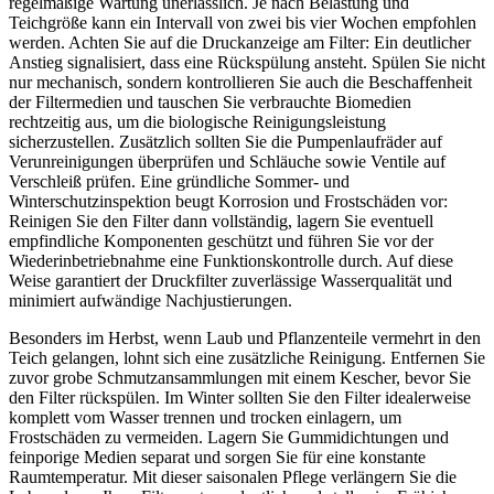
regelmäßige Wartung unerlässlich. Je nach Belastung und
Teichgröße kann ein Intervall von zwei bis vier Wochen empfohlen
werden. Achten Sie auf die Druckanzeige am Filter: Ein deutlicher
Anstieg signalisiert, dass eine Rückspülung ansteht. Spülen Sie nicht
nur mechanisch, sondern kontrollieren Sie auch die Beschaffenheit
der Filtermedien und tauschen Sie verbrauchte Biomedien
rechtzeitig aus, um die biologische Reinigungsleistung
sicherzustellen. Zusätzlich sollten Sie die Pumpenlaufräder auf
Verunreinigungen überprüfen und Schläuche sowie Ventile auf
Verschleiß prüfen. Eine gründliche Sommer- und
Winterschutzinspektion beugt Korrosion und Frostschäden vor:
Reinigen Sie den Filter dann vollständig, lagern Sie eventuell
empfindliche Komponenten geschützt und führen Sie vor der
Wiederinbetriebnahme eine Funktionskontrolle durch. Auf diese
Weise garantiert der Druckfilter zuverlässige Wasserqualität und
minimiert aufwändige Nachjustierungen.
Besonders im Herbst, wenn Laub und Pflanzenteile vermehrt in den
Teich gelangen, lohnt sich eine zusätzliche Reinigung. Entfernen Sie
zuvor grobe Schmutzansammlungen mit einem Kescher, bevor Sie
den Filter rückspülen. Im Winter sollten Sie den Filter idealerweise
komplett vom Wasser trennen und trocken einlagern, um
Frostschäden zu vermeiden. Lagern Sie Gummidichtungen und
feinporige Medien separat und sorgen Sie für eine konstante
Raumtemperatur. Mit dieser saisonalen Pflege verlängern Sie die