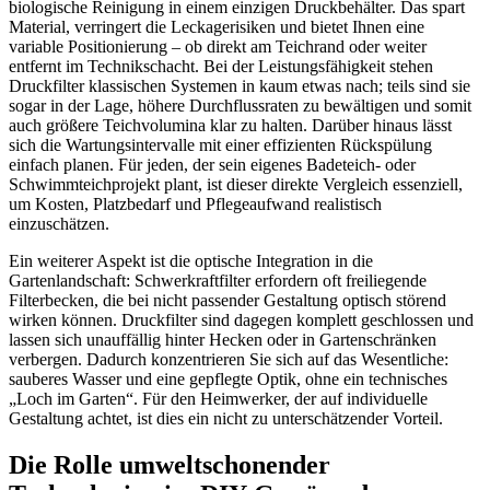
biologische Reinigung in einem einzigen Druckbehälter. Das spart
Material, verringert die Leckagerisiken und bietet Ihnen eine
variable Positionierung – ob direkt am Teichrand oder weiter
entfernt im Technikschacht. Bei der Leistungsfähigkeit stehen
Druckfilter klassischen Systemen in kaum etwas nach; teils sind sie
sogar in der Lage, höhere Durchflussraten zu bewältigen und somit
auch größere Teichvolumina klar zu halten. Darüber hinaus lässt
sich die Wartungsintervalle mit einer effizienten Rückspülung
einfach planen. Für jeden, der sein eigenes Badeteich- oder
Schwimmteichprojekt plant, ist dieser direkte Vergleich essenziell,
um Kosten, Platzbedarf und Pflegeaufwand realistisch
einzuschätzen.
Ein weiterer Aspekt ist die optische Integration in die
Gartenlandschaft: Schwerkraftfilter erfordern oft freiliegende
Filterbecken, die bei nicht passender Gestaltung optisch störend
wirken können. Druckfilter sind dagegen komplett geschlossen und
lassen sich unauffällig hinter Hecken oder in Gartenschränken
verbergen. Dadurch konzentrieren Sie sich auf das Wesentliche:
sauberes Wasser und eine gepflegte Optik, ohne ein technisches
„Loch im Garten“. Für den Heimwerker, der auf individuelle
Gestaltung achtet, ist dies ein nicht zu unterschätzender Vorteil.
Die Rolle umweltschonender