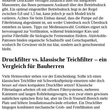
Moderne Druckfilter verfügen zusätzlich über ein integriertes
Manometer, das Ihnen permanent Auskunft über den Betriebsdruck
gibt. Ein optimal eingestellter Betriebsdruck liegt in der Regel
zwischen 0,8 und 1,5 bar, kann jedoch je nach Modell leicht
variieren. Achten Sie beim Einbau darauf, dass die Pumpe auf die
Filterleistung abgestimmt ist, um weder Unterdruck noch Überdruck
entstehen zu lassen. Tipps zur Medienauswahl: Grobkies eignet sich
hervorragend zur Vorfiltration, während feinkörniger Kies und
poröse Filterbälle die biologische Fermentation fördern. Aktivkohle-
Patronen binden organische Schadstoffe und Geruchspartikel,
wodurch Ihr Gewässer nicht nur klar, sondern auch geruchsneutral
bleibt.
Druckfilter vs. klassische Teichfilter – ein
Vergleich für Bauherren
Viele Heimwerker stehen vor der Entscheidung: Sollte ich einen
klassischen Teichfilter mit Schwerkraftprinzip einsetzen oder doch
besser auf einen kompakten Druckfilter setzen? Klassische
Filteranlagen arbeiten oft mit offenen Filtersystemen, mehreren
Kammern und langen Rohrleitungswegen, was zwar einen gewissen
natürlichen optischen Reiz hat, aber im Do-It-Yourself-Bereich mehr
Platz und höhere Installationsaufwände erfordert. Ein Druckfilter
hingegen kombiniert mechanische Grob- und Feinfiltration und