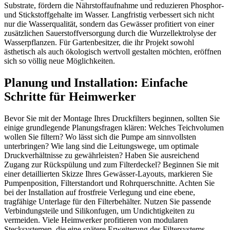
Substrate, fördern die Nährstoffaufnahme und reduzieren Phosphor-
und Stickstoffgehalte im Wasser. Langfristig verbessert sich nicht
nur die Wasserqualität, sondern das Gewässer profitiert von einer
zusätzlichen Sauerstoffversorgung durch die Wurzellektrolyse der
Wasserpflanzen. Für Gartenbesitzer, die ihr Projekt sowohl
ästhetisch als auch ökologisch wertvoll gestalten möchten, eröffnen
sich so völlig neue Möglichkeiten.
Planung und Installation: Einfache
Schritte für Heimwerker
Bevor Sie mit der Montage Ihres Druckfilters beginnen, sollten Sie
einige grundlegende Planungsfragen klären: Welches Teichvolumen
wollen Sie filtern? Wo lässt sich die Pumpe am sinnvollsten
unterbringen? Wie lang sind die Leitungswege, um optimale
Druckverhältnisse zu gewährleisten? Haben Sie ausreichend
Zugang zur Rückspülung und zum Filterdeckel? Beginnen Sie mit
einer detaillierten Skizze Ihres Gewässer-Layouts, markieren Sie
Pumpenposition, Filterstandort und Rohrquerschnitte. Achten Sie
bei der Installation auf frostfreie Verlegung und eine ebene,
tragfähige Unterlage für den Filterbehälter. Nutzen Sie passende
Verbindungsteile und Silikonfugen, um Undichtigkeiten zu
vermeiden. Viele Heimwerker profitieren von modularen
Stecksystemen, die eine spätere Erweiterung des Filtersystems