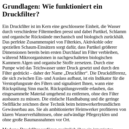
Grundlagen: Wie funktioniert ein
Druckfilter?
Ein Druckfilter ist im Kern eine geschlossene Einheit, die Wasser
durch verschiedene Filtermedien presst und dabei Partikel, Schlamm
und organische Rückstände mechanisch und biologisch zurückhält.
Das perfekte Zusammenspiel von Filterkies, Aktivkohle oder
speziellen Schaum-Einsätzen sorgt dafür, dass Partikel größerer
Dimensionen bereits beim ersten Durchlauf im Filter verbleiben,
während Mikroorganismen in nachgeschalteten biologischen
Kammern Algen und organische Stoffe zersetzen. Durch eine
Pumpe wird das Teichwasser unter Druck gesetzt und durch den
Filter gedrückt – daher der Name „Druckfilter“. Die Druckdifferenz,
die sich zwischen Ein- und Auslass aufbaut, ist ein Indikator für die
Verstopfungsrate des Filters und signalisiert Ihnen, wann eine
Rückspülung Sinn macht. Rückspülungsventile erlauben, das
eingesammelte Material umgehend zu entfernen, ohne den Filter
ausbauen zu müssen. Die einfache Handhabung und die geringe
Stellfläche zeichnen diese Technik beim heimwerkerfreundlichen
Gewässerbau aus. Sie als ambitionierter Heimwerker profitieren von
klaren Wasserverhältnissen, ohne aufwändige Pflegezyklen und
ohne große Baumassnahmen vor Ort.