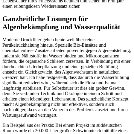
Lebensdauer Ihres Filtersystems deutlich und stellen im Frühjahr
einen reibungslosen Wiedereinsatz sicher.
Ganzheitliche Lösungen für
Algenbekämpfung und Wasserqualität
Moderne Druckfilter gehen heute weit über reine
Partikelrückhaltung hinaus. Spezielle Bio-Einsätze und
chemikalienfreie Zusätze arbeiten präventiv gegen Algenentstehung,
indem sie Nährstoffe im Wasser binden und Mikroorganismen
fördern, die organische Schlieren zersetzen. In Verbindung mit einer
durchdachten Uferbepflanzung und einer gezielten Belüftung
entsteht ein Gleichgewicht, das Algenwachstum in natürlichen
Grenzen hält. Ich habe festgestellt, dass dadurch die Wassertrübung
signifikant reduziert wird, während sich die Flora und Fauna
langfristig stabilisiert. Für Selbstbauer ist dies ein großer Gewinn,
denn Sie verbinden Technik und Ökologie in einem Schritt und
erhalten einen lebendigen Lebensraum. Das ganzheitliche Konzept
macht Algenbekämpfung nicht nur effektiver, sondern auch
nachhaltiger, da es an den Wurzeln des Problems ansetzt und Ihren
Wartungsaufwand verringert.
Ein Beispiel aus der Praxis: Bei einem Projekt im süddeutschen
Raum wurde ein 20.000 Liter großer Schwimmteich mithilfe eines