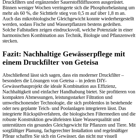
Druckfilters und ergänzender Sauerstoffdiffusoren ausgerüstet.
Binnen weniger Wochen verringerte sich die Phosphorbelastung um
mehr als 60 %, die Sichttiefe stieg von 0,5 m auf über 1,8 m an.
Auch das mikrobiologische Gleichgewicht konnte wiederhergestellt
werden, sodass Fische und Wasserpflanzen bestens gedeihen.
Solche Fallstudien zeigen eindrucksvoll, welche Potenziale in einer
harmonischen Kombination aus Technik, Biologie und Pflanzenwelt
stecken.
Fazit: Nachhaltige Gewässerpflege mit
einem Druckfilter von Geteisa
Abschließend lässt sich sagen, dass ein moderner Druckfilter –
besonders die Lösungen von Geteisa – in jedem DIY-
Gewässerbauprojekt die ideale Kombination aus Effizienz,
Nachhaltigkeit und einfacher Handhabung bietet. Sie profitieren von
kompakten Abmessungen, leistungsstarker Filtration und
umweltschonender Technologie, die sich problemlos in bestehende
oder neu geplante Teich- und Poolanlagen integrieren lässt. Das
integrierte Rückspülverfahren, die biologischen Filtermedien und die
robuste Konstruktion gewährleisten klare Wasserqualität und
unterstützen ein gesundes Gleichgewicht für Pflanzen und Tiere. Mit
sorgfältiger Planung, fachgerechter Installation und regelmäßiger
Pflege schaffen Sie sich ein Gewässer, das nicht nur visuell