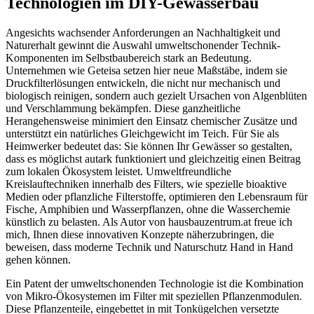
Technologien im DIY-Gewässerbau
Angesichts wachsender Anforderungen an Nachhaltigkeit und
Naturerhalt gewinnt die Auswahl umweltschonender Technik-
Komponenten im Selbstbaubereich stark an Bedeutung.
Unternehmen wie Geteisa setzen hier neue Maßstäbe, indem sie
Druckfilterlösungen entwickeln, die nicht nur mechanisch und
biologisch reinigen, sondern auch gezielt Ursachen von Algenblüten
und Verschlammung bekämpfen. Diese ganzheitliche
Herangehensweise minimiert den Einsatz chemischer Zusätze und
unterstützt ein natürliches Gleichgewicht im Teich. Für Sie als
Heimwerker bedeutet das: Sie können Ihr Gewässer so gestalten,
dass es möglichst autark funktioniert und gleichzeitig einen Beitrag
zum lokalen Ökosystem leistet. Umweltfreundliche
Kreislauftechniken innerhalb des Filters, wie spezielle bioaktive
Medien oder pflanzliche Filterstoffe, optimieren den Lebensraum für
Fische, Amphibien und Wasserpflanzen, ohne die Wasserchemie
künstlich zu belasten. Als Autor von hausbauzentrum.at freue ich
mich, Ihnen diese innovativen Konzepte näherzubringen, die
beweisen, dass moderne Technik und Naturschutz Hand in Hand
gehen können.
Ein Patent der umweltschonenden Technologie ist die Kombination
von Mikro-Ökosystemen im Filter mit speziellen Pflanzenmodulen.
Diese Pflanzenteile, eingebettet in mit Tonkügelchen versetzte