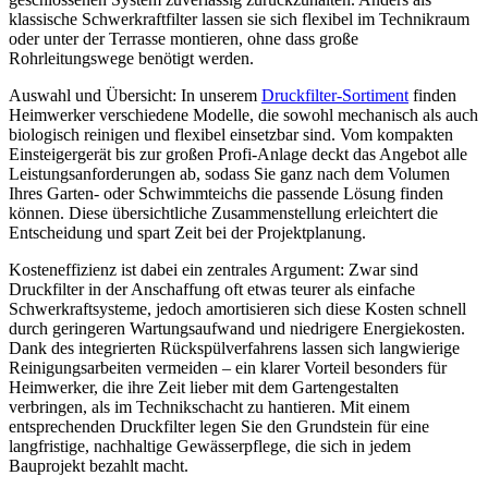
klassische Schwerkraftfilter lassen sie sich flexibel im Technikraum
oder unter der Terrasse montieren, ohne dass große
Rohrleitungswege benötigt werden.
Auswahl und Übersicht: In unserem
Druckfilter-Sortiment
finden
Heimwerker verschiedene Modelle, die sowohl mechanisch als auch
biologisch reinigen und flexibel einsetzbar sind. Vom kompakten
Einsteigergerät bis zur großen Profi-Anlage deckt das Angebot alle
Leistungsanforderungen ab, sodass Sie ganz nach dem Volumen
Ihres Garten- oder Schwimmteichs die passende Lösung finden
können. Diese übersichtliche Zusammenstellung erleichtert die
Entscheidung und spart Zeit bei der Projektplanung.
Kosteneffizienz ist dabei ein zentrales Argument: Zwar sind
Druckfilter in der Anschaffung oft etwas teurer als einfache
Schwerkraftsysteme, jedoch amortisieren sich diese Kosten schnell
durch geringeren Wartungsaufwand und niedrigere Energiekosten.
Dank des integrierten Rückspülverfahrens lassen sich langwierige
Reinigungsarbeiten vermeiden – ein klarer Vorteil besonders für
Heimwerker, die ihre Zeit lieber mit dem Gartengestalten
verbringen, als im Technikschacht zu hantieren. Mit einem
entsprechenden Druckfilter legen Sie den Grundstein für eine
langfristige, nachhaltige Gewässerpflege, die sich in jedem
Bauprojekt bezahlt macht.